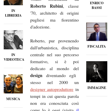
ENRICO
Roberto Rubini
, classe
BASSI
IN
'70, architetto di origini
LIBRERIA
pugliesi ma fiorentino
d'adozione.
Roberto, pur provenendo
FISCALITA
dall'urbanistica, disciplina
centrale nel suo percorso
IN
VIDEOTECA
formativo, si è poi
dedicato al mondo del
design
diventando egli
stesso nel 2000 un
IMMAGINE
designer autoproduttore
in
tempi in cui questa parola
MUSICA
non era conosciuta così
come lo è oggi (visita
il