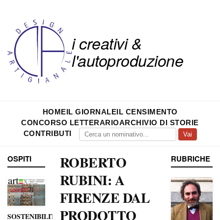
i creativi &
l'autoproduzione
HOME
IL GIORNALE
IL CENSIMENTO
CONCORSO LETTERARIO
ARCHIVIO DI STORIE
CONTRIBUTI
Vai
ROBERTO
OSPITI
RUBRICHE
RUBINI: A
FIRENZE DAL
PRODOTTO
SOSTENIBILITÀ