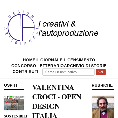
i creativi &
l'autoproduzione
HOME
IL GIORNALE
IL CENSIMENTO
CONCORSO LETTERARIO
ARCHIVIO DI STORIE
CONTRIBUTI
Vai
VALENTINA
OSPITI
RUBRICHE
CROCI - OPEN
DESIGN
ITALIA
SOSTENIBILITÀ