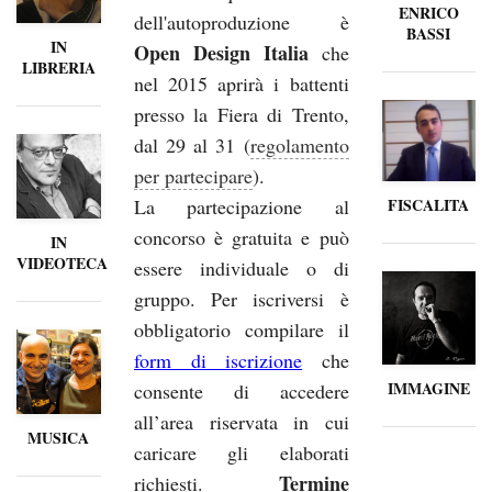
ENRICO
dell'autoproduzione è
BASSI
IN
Open Design Italia
che
LIBRERIA
nel 2015 aprirà i battenti
presso la Fiera di Trento,
dal 29 al 31 (
regolamento
per partecipare
).
La partecipazione al
FISCALITA
concorso è gratuita e può
IN
VIDEOTECA
essere individuale o di
gruppo. Per iscriversi è
obbligatorio compilare il
form di iscrizione
che
IMMAGINE
consente di accedere
all’area riservata in cui
MUSICA
caricare gli elaborati
Termine
richiesti.