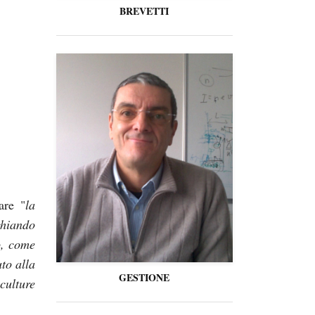
BREVETTI
are "
la
chiando
o, come
to alla
GESTIONE
culture