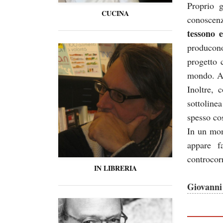
Proprio g
CUCINA
conoscenz
tessono e
producono 
progetto 
mondo. Anc
Inoltre, 
sottoline
spesso co
In un mom
appare f
controcor
IN LIBRERIA
Giovanni