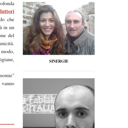
rofonda
duttori
ndo che
à in un
one del
unicità.
n modo,
igiane,
SINERGIE
onomie"
e vanno