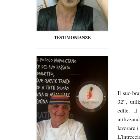
TESTIMONIANZE
Il suo br
32”, util
edile. I
utilizzan
lavorare i
L'intrecci