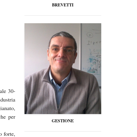
BREVETTI
ale 30-
dustria
ianato,
che per
GESTIONE
o forte,