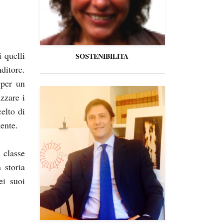
 quelli
SOSTENIBILITA
itore.
 per un
izzare i
celto di
ente.
 classe
 storia
ei suoi