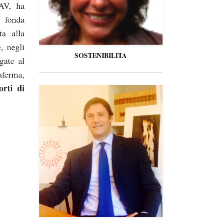
UAV, ha
, fonda
ta alla
, negli
SOSTENIBILITA
gate al
aferma,
orti di