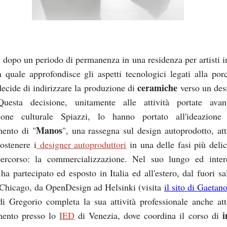
 dopo un periodo di permanenza in una residenza per artisti i
a quale approfondisce gli aspetti tecnologici legati alla porc
ceramiche
ecide di indirizzare la produzione di
verso un des
 Questa decisione, unitamente alle attività portate ava
azione culturale Spiazzi, lo hanno portato all'ideazion
Manos
ento di "
", una rassegna sul design autoprodotto, att
sostenere i
designer autoproduttori
in una delle fasi più delic
percorso: la commercializzazione. Nel suo lungo ed inter
ha partecipato ed esposto in Italia ed all'estero, dal fuori sa
Chicago, da OpenDesign ad Helsinki (visita
il sito di Gaetan
i Gregorio completa la sua attività professionale anche att
i
mento presso lo
IED
di Venezia, dove coordina il corso di