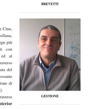
BREVETTI
n Cina,
ellana,
ign più
nti con
e ed al
raverso
ata del
essante
lone di
o
).
GESTIONE
raverso
nterior