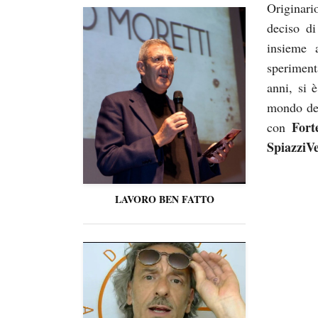
Originari
deciso di
insieme a
speriment
anni, si 
mondo del
Fort
con
SpiazziV
LAVORO BEN FATTO