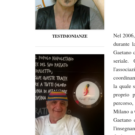
Nel 2006,
TESTIMONIANZE
durante l
Gaetano d
seriale.
l'associ
coordinam
la quale 
proprio 
percorso, 
Milano a 
Gaetano d
l'insegna