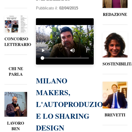
Pubblicato il:
02/04/2015
REDAZIONE
CONCORSO
LETTERARIO
SOSTENIBILIT
CHI NE
PARLA
MILANO
MAKERS,
L'AUTOPRODUZIONE
E LO SHARING
BREVETTI
LAVORO
DESIGN
BEN