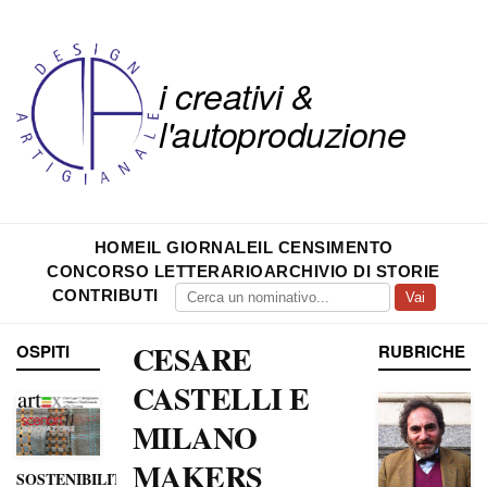
i creativi &
l'autoproduzione
HOME
IL GIORNALE
IL CENSIMENTO
CONCORSO LETTERARIO
ARCHIVIO DI STORIE
CONTRIBUTI
Vai
CESARE
OSPITI
RUBRICHE
CASTELLI E
MILANO
MAKERS
SOSTENIBILITÀ