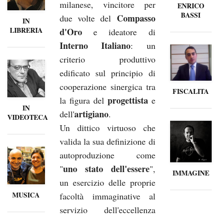
milanese, vincitore per
ENRICO
BASSI
Compasso
due volte del
IN
LIBRERIA
d'Oro
e ideatore di
Interno Italiano
: un
criterio produttivo
edificato sul principio di
cooperazione sinergica tra
FISCALITA
progettista
la figura del
e
IN
artigiano
dell'
.
VIDEOTECA
Un dittico virtuoso che
valida la sua definizione di
autoproduzione come
uno stato dell'essere
"
",
IMMAGINE
un esercizio delle proprie
MUSICA
facoltà immaginative al
servizio dell'eccellenza