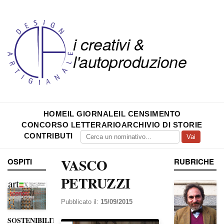
i creativi &
l'autoproduzione
HOME
IL GIORNALE
IL CENSIMENTO
CONCORSO LETTERARIO
ARCHIVIO DI STORIE
CONTRIBUTI
Vai
VASCO
OSPITI
RUBRICHE
PETRUZZI
Pubblicato il:
15/09/2015
SOSTENIBILITÀ