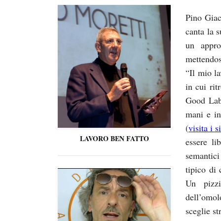
Pino Giac
canta la s
un appro
mettendos
“Il mio la
in cui ri
Good Lab 
mani e in
(
visita i 
LAVORO BEN FATTO
essere li
semantici
tipico di
Un pizzi
dell’omol
sceglie st