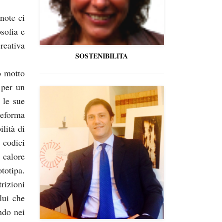
note ci
sofia e
reativa
SOSTENIBILITA
o motto
 per un
 le sue
deforma
ilità di
 codici
 calore
totipa.
izioni
lui che
ando nei