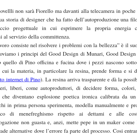
ovellli non sarà Fiorello ma davanti alla telecamera in poche 
ua storia di designer che ha fatto dell’autoproduzione una filo
ccio progettuale in cui esprimere la propria energia c
i al servizio della committenza.
voro consiste nel risolvere i problemi con la bellezza” è il su
troviamo i principi del Good Design di Munari, Good Design
quello di Pino officina e fucina dove i pezzi nascono sotto
 cui la materia, in particolare la resina, prende forma e si 
sito internet di Pino
). La resina arriva trasparente e dà la possib
beri, liberi, come autoproduttori, di decidere forma, colori,
 che diventano esplosione poetica ironica calibrata da un
 chi in prima persona sperimenta, modella manualmente e pro
co di menefreghismo rispetto ai dettami e alle costr
ogazione non guasta e, anzi, mette pepe in un maker come 
rade alternative dove l’errore fa parte del processo. Cosi entr