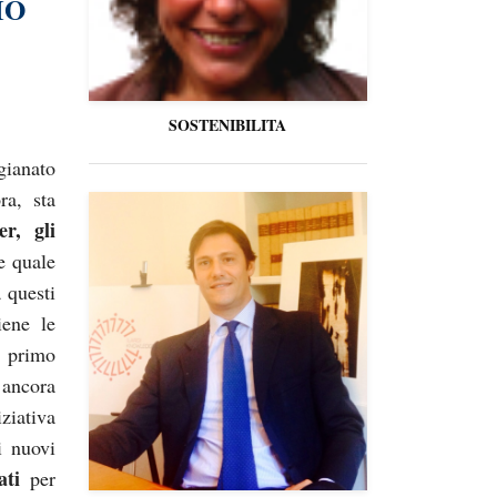
IO
SOSTENIBILITA
gianato
ra, sta
r, gli
e quale
a questi
iene le
i primo
 ancora
ativa
 nuovi
ati
per