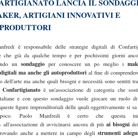
ARTIGIANATO LANCIA IL SONDAGG
AKER, ARTIGIANI INNOVATIVI E
PRODUTTORI
fredi è responsabile delle strategie digitali di Confarti
e che già da qualche tempo e per pochissimi giorni anco
sondaggio
make
endo un
per conoscere un po meglio i
 digitali ma anche gli autoproduttori
al fine di comprender
to dell'arte ma anche quali bisogni e necessità sono sentiti tr
Confartigianato
i.
è un'associazione di categoria che sost
italiane e con questo sondaggio vuole giocare un ruolo d
 queste figure imprenditoriali delle quali oggettivamente si sa
poco. Paolo Manfredi è certo che questa inizi
ai bisogni
à all'associazione di avvicinarsi ancora di più
dei
strumenti adegu
 provando anche a mettere in campo degli