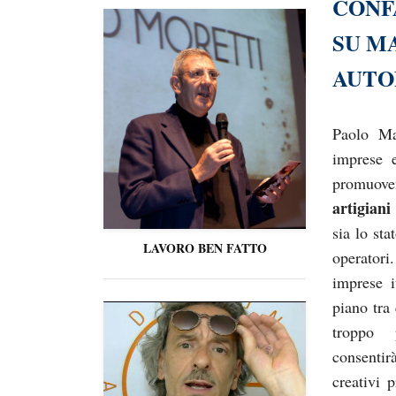
CONF
SU M
AUTO
Paolo Man
imprese 
promuov
artigiani
sia lo sta
LAVORO BEN FATTO
operator
imprese 
piano tra
troppo 
consentir
creativi