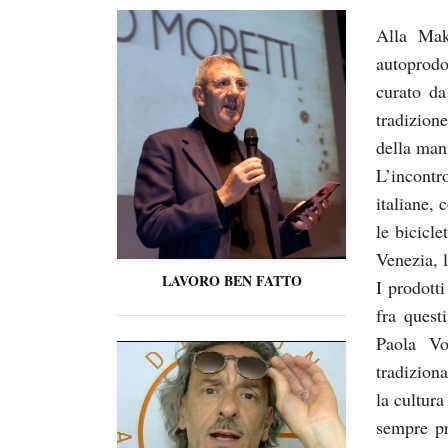
Alla Mak
autoprodo
curato d
tradizion
della mani
L’incontr
italiane, 
le bicicl
Venezia, l
LAVORO BEN FATTO
I prodott
fra questi
Paola Vo
tradizion
la cultura
sempre pr