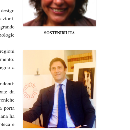
design
azioni,
 grande
SOSTENIBILITA
nologie
regioni
rimento:
legno a
ndenti:
pate da
ecniche
a porta
liana ha
oteca e