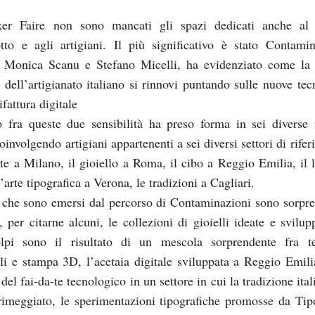
er Faire non sono mancati gli spazi dedicati anche al 
tto e agli artigiani. Il più significativo è stato Contamin
a Monica Scanu e Stefano Micelli, ha evidenziato come la
e dell’artigianato italiano si rinnovi puntando sulle nuove tec
fattura digitale
o fra queste due sensibilità ha preso forma in sei diverse 
coinvolgendo artigiani appartenenti a sei diversi settori di rife
ette a Milano, il gioiello a Roma, il cibo a Reggio Emilia, il 
’arte tipografica a Verona, le tradizioni a Cagliari.
i che sono emersi dal percorso di Contaminazioni sono sorpre
, per citarne alcuni, le collezioni di gioielli ideate e svilup
lpi sono il risultato di un mescola sorprendente fra t
ali e stampa 3D, l’acetaia digitale sviluppata a Reggio Emili
 del fai-da-te tecnologico in un settore in cui la tradizione ita
imeggiato, le sperimentazioni tipografiche promosse da Tip