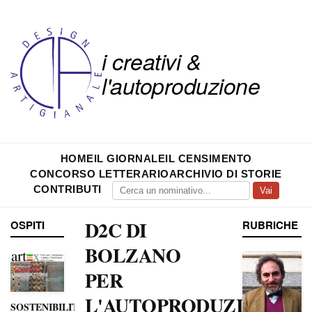
i creativi &
l'autoproduzione
HOME
IL GIORNALE
IL CENSIMENTO
CONCORSO LETTERARIO
ARCHIVIO DI STORIE
CONTRIBUTI
Vai
D2C DI
OSPITI
RUBRICHE
BOLZANO
PER
L'AUTOPRODUZIONE
SOSTENIBILITÀ