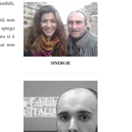
nibili,
ità non
 spiega
ra si è
mai non
SINERGIE