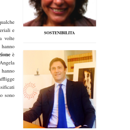
qualche
riali e
SOSTENIBILITA
a volte
, hanno
zione
è
Angela
o hanno
ffligge
sificati
so sono