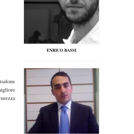
ENRICO BASSI
isalone
igliore
curezza