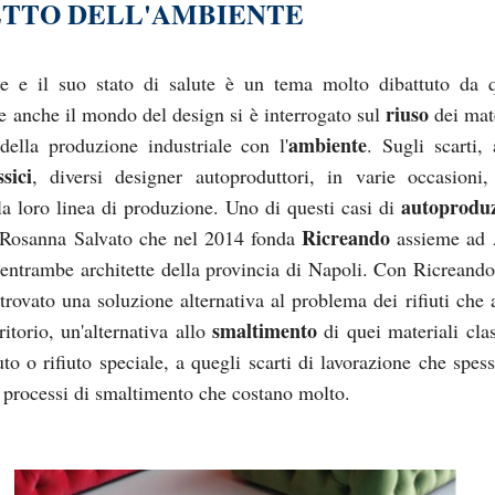
ETTO DELL'AMBIENTE
e e il suo stato di salute è un tema molto dibattuto da 
riuso
e anche il mondo del design si è interrogato sul
dei mate
ambiente
 della produzione industriale con l'
. Sugli scarti, 
ssici
, diversi designer autoproduttori, in varie occasioni
autoprodu
 la loro linea di produzione. Uno di questi casi di
Ricreando
 Rosanna Salvato che nel 2014 fonda
assieme ad 
entrambe architette della provincia di Napoli. Con Ricreand
trovato una soluzione alternativa al problema dei rifiuti che a
smaltimento
rritorio, un'alternativa allo
di quei materiali clas
uto o rifiuto speciale, a quegli scarti di lavorazione che spes
a processi di smaltimento che costano molto.