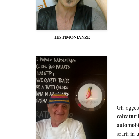
TESTIMONIANZE
Gli oggett
calzaturif
automobil
scarti in 