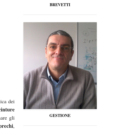
BREVETTI
ica dei
cinture
GESTIONE
mare gli
prechi
,