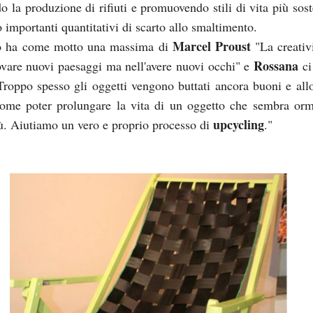
 la produzione di rifiuti e promuovendo stili di vita più soste
 importanti quantitativi di scarto allo smaltimento.
Marcel Proust
o ha come motto una massima di
"La creativ
Rossana
rovare nuovi paesaggi ma nell'avere nuovi occhi" e
ci
Troppo spesso gli oggetti vengono buttati ancora buoni e allo
ome poter prolungare la vita di un oggetto che sembra or
upcycling
iù. Aiutiamo un vero e proprio processo di
."