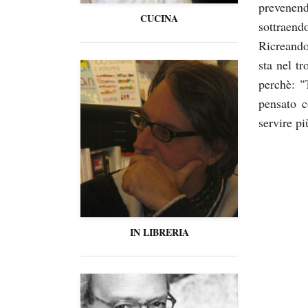
prevenendo
CUCINA
sottraendo
Ricreand
sta nel t
perchè: "
pensato c
servire p
IN LIBRERIA