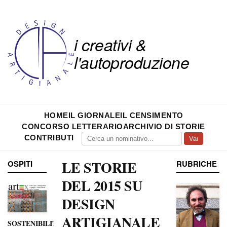
i creativi &
l'autoproduzione
HOME
IL GIORNALE
IL CENSIMENTO
CONCORSO LETTERARIO
ARCHIVIO DI STORIE
CONTRIBUTI
Vai
LE STORIE
OSPITI
RUBRICHE
DEL 2015 SU
DESIGN
ARTIGIANALE
SOSTENIBILITÀ