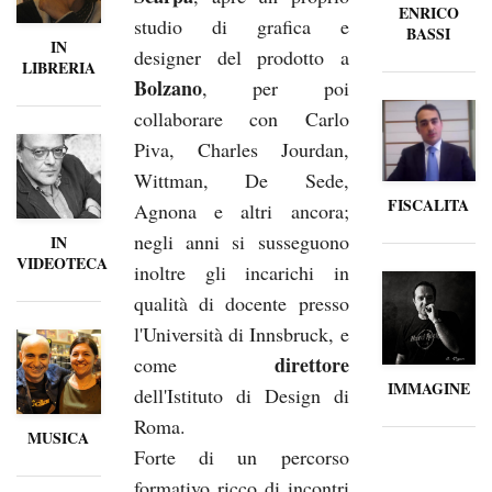
ENRICO
studio di grafica e
BASSI
IN
designer del prodotto a
LIBRERIA
Bolzano
, per poi
collaborare con Carlo
Piva, Charles Jourdan,
Wittman, De Sede,
FISCALITA
Agnona e altri ancora;
negli anni si susseguono
IN
VIDEOTECA
inoltre gli incarichi in
qualità di docente presso
l'Università di Innsbruck, e
direttore
come
IMMAGINE
dell'Istituto di Design di
Roma.
MUSICA
Forte di un percorso
formativo ricco di incontri