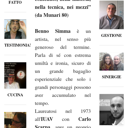
FATTO
nella tecnica, nei mezzi”
(da Munari 80)
Benno Simma
è un
GESTIONE
artista, nel senso più
TESTIMONIANZE
generoso del termine.
Parla di sé con estrema
umiltà e ironia, sicuro di
un grande bagaglio
SINERGIE
esperienziale che solo i
grandi personaggi possono
aver accumulato nel
CUCINA
tempo.
Laureatosi nel 1973
IUAV
Carlo
all'
con
Scarpa
, apre un proprio