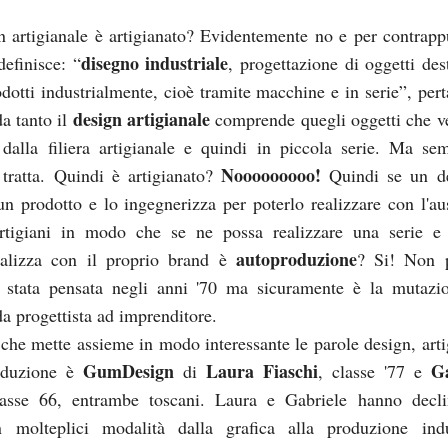
 artigianale è artigianato? Evidentemente no e per contrapp
disegno industriale
definisce: “
, progettazione di oggetti des
odotti industrialmente, cioè tramite macchine e in serie”, pert
design artigianale
da tanto il
comprende quegli oggetti che 
i dalla filiera artigianale e quindi in piccola serie. Ma se
Nooooooooo!
 tratta. Quindi è artigianato?
Quindi se un de
un prodotto e lo ingegnerizza per poterlo realizzare con l'aus
artigiani in modo che se ne possa realizzare una serie e
autoproduzione
alizza con il proprio brand è
? Si! Non p
 stata pensata negli anni '70 ma sicuramente è la mutazi
da progettista ad imprenditore.
che mette assieme in modo interessante le parole design, arti
GumDesign
Laura Fiaschi
Ga
oduzione è
di
, classe '77 e
lasse 66, entrambe toscani. Laura e Gabriele hanno decli
n molteplici modalità dalla grafica alla produzione indu