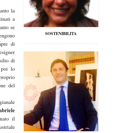
unto la
tinati a
anto se
SOSTENIBILITA
vengono
mpre di
signer
ilio di
 poi lo
roprio
one del
gianale
briele
nato il
striale