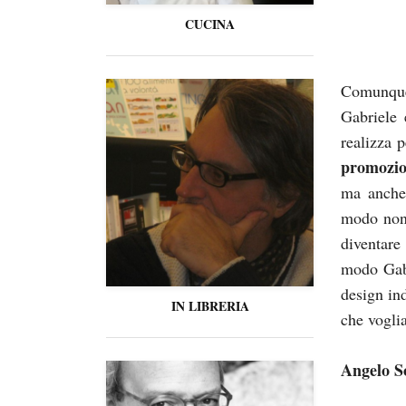
CUCINA
Comunque
Gabriele 
realizza 
promozi
ma anche 
modo non 
diventar
modo Gabr
design in
IN LIBRERIA
che vogli
Angelo S