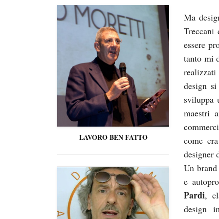
Ma design
Treccani 
essere pr
tanto mi 
realizzat
design si
sviluppa 
maestri 
commerci
LAVORO BEN FATTO
come era
designer 
Un brand 
e autopr
Pardi
, c
design i