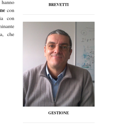
a hanno
BREVETTI
one
con
ia con
inante
a, che
GESTIONE