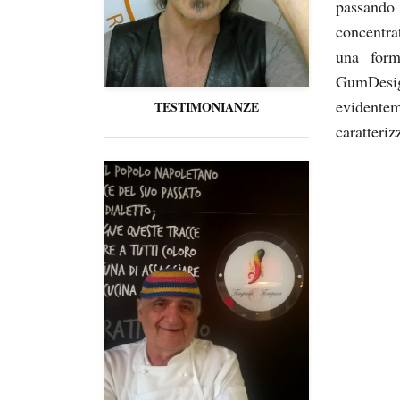
passando 
concentra
una form
GumDesi
evidente
TESTIMONIANZE
caratteriz