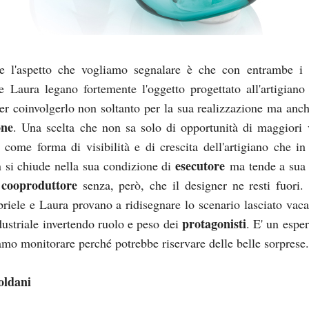
 l'aspetto che vogliamo segnalare è che con entrambe i
e Laura legano fortemente l'oggetto progettato all'artigiano
per coinvolgerlo non soltanto per la sua realizzazione ma anch
one
. Una scelta che non sa solo di opportunità di maggiori 
come forma di visibilità e di crescita dell'artigiano che in
esecutore
si chiude nella sua condizione di
ma tende a sua 
cooproduttore
e
senza, però, che il designer ne resti fuori.
iele e Laura provano a ridisegnare lo scenario lasciato vaca
protagonisti
dustriale invertendo ruolo e peso dei
. E' un espe
amo monitorare perché potrebbe riservare delle belle sorprese
oldani