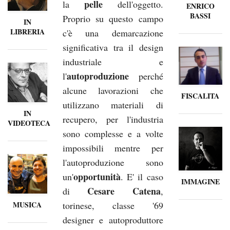
pelle
la
dell'oggetto.
ENRICO
BASSI
Proprio su questo campo
IN
LIBRERIA
c'è una demarcazione
significativa tra il design
industriale e
autoproduzione
l'
perché
alcune lavorazioni che
FISCALITA
utilizzano materiali di
IN
recupero, per l'industria
VIDEOTECA
sono complesse e a volte
impossibili mentre per
l'autoproduzione sono
opportunità
un'
. E' il caso
IMMAGINE
Cesare Catena
di
,
torinese, classe '69
MUSICA
designer e autoproduttore