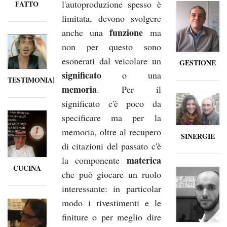
l'autoproduzione spesso è
FATTO
limitata, devono svolgere
funzione
anche una
ma
non per questo sono
esonerati dal veicolare un
GESTIONE
significato
o una
TESTIMONIANZE
memoria
. Per il
significato c'è poco da
specificare ma per la
memoria, oltre al recupero
SINERGIE
di citazioni del passato c'è
materica
la componente
CUCINA
che può giocare un ruolo
interessante: in particolar
modo i rivestimenti e le
finiture o per meglio dire